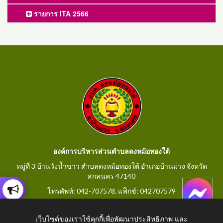
รายการ ITA 2566
องค์การบริหารส่วนตำบลดงหม้อทองใต้
หมู่ที่ 3 บ้านวังน้ำขาว ตำบลดงหม้อทองใต้ อำเภอบ้านม่วง จังหวัด
สกลนคร 47140
โทรศัพท์: 042-707578. แฟ็กช์: 042707579
E-Mail: saraban@dongmorthongtai.go.th
เว็บไซต์ของเราใช้คุกกี้เพื่อพัฒนาประสิทธิภาพ และ