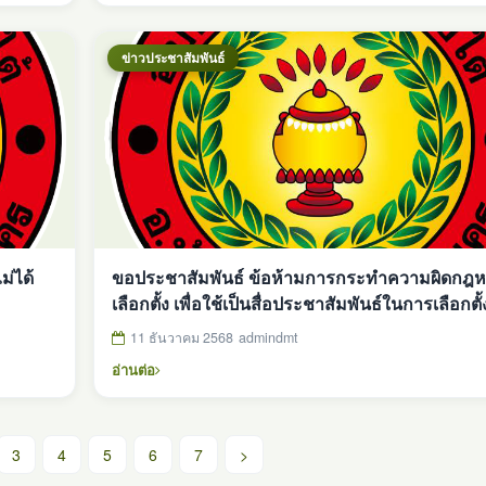
ข่าวประชาสัมพันธ์
ม่ได้
ขอประชาสัมพันธ์ ข้อห้ามการกระทำความผิดกฎ
เลือกตั้ง เพื่อใช้เป็นสื่อประชาสัมพันธ์ในการเลือกตั้
อบต https://youtube.com/playlist?
11 ธันวาคม 2568
admindmt
list=PLbAGDL5Pj7RilRU900Uo_I7NYbLntA6
อ่านต่อ
3
4
5
6
7
>