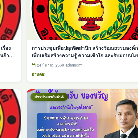
รื่อง
การประชุมเพื่อปลุกจิตสำนึก สร้างวัฒนธรรมองค์
นจ้าง
เพื่อเสริมสร้างความรู้ ความเข้าใจ และรับมอบนโ
No Gift Policy ประจำปี 2569
24 มีนาคม 2569
admindmt
อ่านต่อ
ข่าวประชาสัมพันธ์