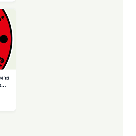
หมาย
ง
aD&si=qWNpz4yeaqGIJa5p