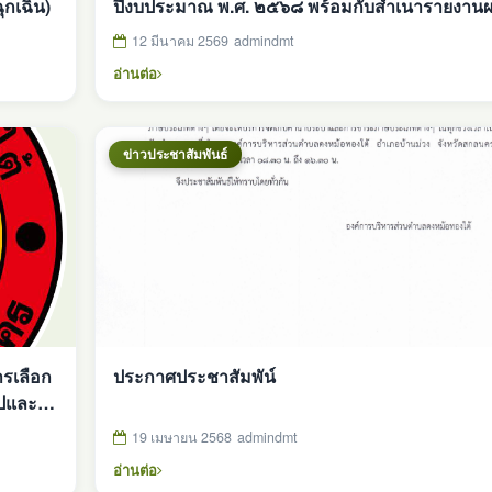
ุกเฉิน)
ปีงบประมาณ พ.ศ. ๒๕๖๘ พร้อมกับสำเนารายงาน
การตรวจสอบของสำนักงานการตรวจเงินแผ่นดิน 
12 มีนาคม 2569
admindmt
เว็บไซต์
อ่านต่อ
ข่าวประชาสัมพันธ์
ารเลือก
ประกาศประชาสัมพัน์
ไปและ
ามติใน
19 เมษายน 2568
admindmt
ป็นการ
อ่านต่อ