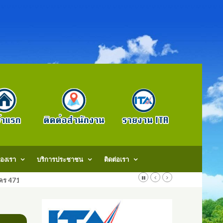
องเรา
บริการประชาชน
ติดต่อเรา
สกลนคร 47140 โทรศัพท์: 042-707579. แฟ็กช์: 042707579 E-Mail: saraban@do