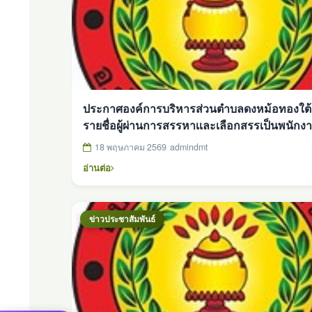
ประกาศองค์การบริหารส่วนตำบลดงหม้อทองใต้ เ
รายชื่อผู้ผ่านการสรรหาเเละเลือกสรรเป็นพนักงา
ทั่วไป ตำเเหน่ง พนักงานขับรถยนต์(ฉุกเฉิน)
18 พฤษภาคม 2569
admindmt
อ่านต่อ
ข่าวประชาสัมพันธ์