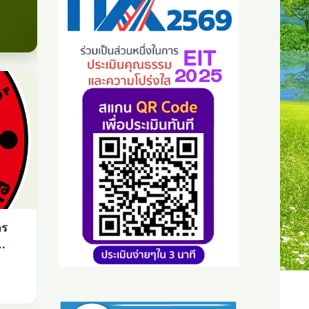
าร
ศ ณ