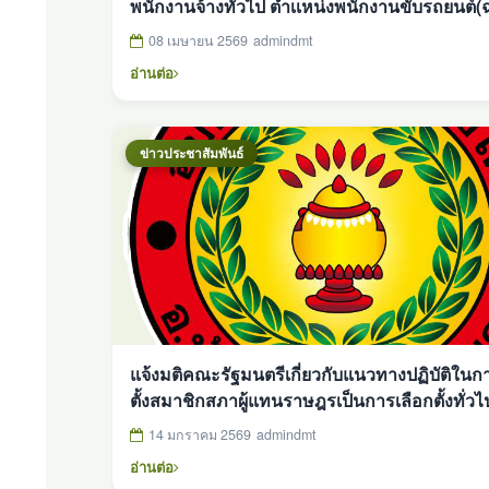
พนักงานจ้างทั่วไป ตำเเหน่งพนักงานขับรถยนต์(ฉ
08 เมษายน 2569
admindmt
อ่านต่อ
ข่าวประชาสัมพันธ์
แจ้งมติคณะรัฐมนตรีเกี่ยวกับแนวทางปฏิบัติในก
ตั้งสมาชิกสภาผู้แทนราษฎรเป็นการเลือกตั้งทั่ว
แนวทางปฏิบัติในการจัดให้มีการออกเสียงประช
14 มกราคม 2569
admindmt
วันเดียวกับวันเลือกตั้งสมาชิกสภาผู้แทนราษฎรเ
อ่านต่อ
ทั่วไป