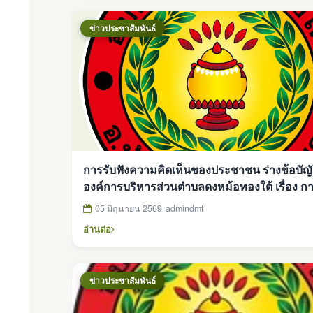
ข่าวประชาสัมพันธ์
การรับฟังความคิดเห็นของประชาชน ร่างข้อบัญัติ
องค์การบริหารส่วนตำบลดงหม้อทองใต้ เรื่อง ก
ควบคุมสถานประกอบกิจการและดำเนินกิจการ รั
05 มิถุนายน 2569
admindmt
หรือสะสมยางก้อน หรือยางก้อนถ้วย ยางแผ่น พ.
อ่านต่อ
ข่าวประชาสัมพันธ์