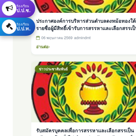
ร้องเรียน
ป.ป.ช.
ประกาศองค์การบริหารส่วนตำบลดงหม้อทองใต้ เ
ร้องเรียน
รายชื่อผู้มีสิทธิ์เข้ารับการสรรหาเเละเลือกสรรเป
ป.ป.ท.
พนักงานจ้างทั่วไป ตำเเหน่ง พนักงานขับรถยนต์(ฉ
06 พฤษภาคม 2569
admindmt
อ่านต่อ
ข่าวประชาสัมพันธ์
รับสมัครบุคคลเพื่อการสรรหาเเละเลือกสรรเป็น