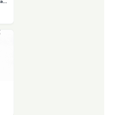
ผล
ทาง