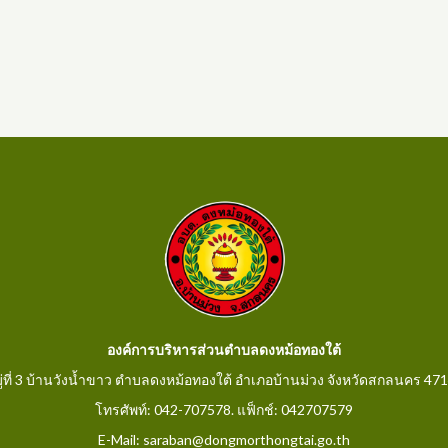
องค์การบริหารส่วนตำบลดงหม้อทองใต้
ู่ที่ 3 บ้านวังน้ำขาว ตำบลดงหม้อทองใต้ อำเภอบ้านม่วง จังหวัดสกลนคร 47
โทรศัพท์: 042-707578. แฟ็กช์: 042707579
E-Mail: saraban@dongmorthongtai.go.th