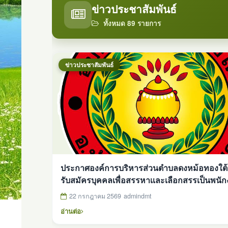
ข่าวประชาสัมพันธ์
ทั้งหมด 89 รายการ
ข่าวประชาสัมพันธ์
ประกาศองค์การบริหารส่วนตำบลดงหม้อทองใต้ เ
รับสมัครบุคคลเพื่อสรรหาเเละเลือกสรรเป็นพนัก
ตามภารกิจ ตำเเหน่งผู้ช่วยเจ้าพนักงานพัสดุ ปร
22 กรกฎาคม 2569
admindmt
วันที่ 22 กรกฎาคม 2569
อ่านต่อ