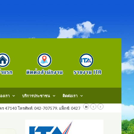
องเรา
บริการประชาชน
ติดต่อเรา
สกลนคร 47140 โทรศัพท์: 042-707579. แฟ็กช์: 042707579 E-Mail: saraban@do