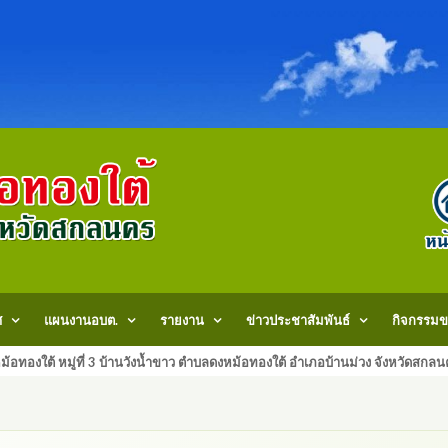
ศ
แผนงานอบต.
รายงาน
ข่าวประชาสัมพันธ์
กิจกรรมข
้อทองใต้ หมู่ที่ 3 บ้านวังน้ำขาว ตำบลดงหม้อทองใต้ อำเภอบ้านม่วง จังหวัด