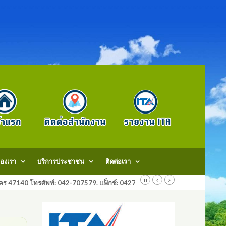
องเรา
บริการประชาชน
ติดต่อเรา
สกลนคร 47140 โทรศัพท์: 042-707579. แฟ็กช์: 042707579 E-Mail: saraban@do