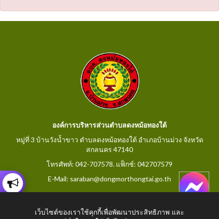
องค์การบริหารส่วนตำบลดงหม้อทองใต้
หมู่ที่ 3 บ้านวังน้ำขาว ตำบลดงหม้อทองใต้ อำเภอบ้านม่วง จังหวัด
สกลนคร 47140
โทรศัพท์: 042-707578. แฟ็กช์: 042707579
E-Mail: saraban@dongmorthongtai.go.th
เว็บไซต์ของเราใช้คุกกี้เพื่อพัฒนาประสิทธิภาพ และ