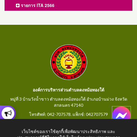
รายการ ITA 2566
องค์การบริหารส่วนตำบลดงหม้อทองใต้
หมู่ที่ 3 บ้านวังน้ำขาว ตำบลดงหม้อทองใต้ อำเภอบ้านม่วง จังหวัด
สกลนคร 47140
โทรศัพท์: 042-707578. แฟ็กช์: 042707579
E-Mail: saraban@dongmorthongtai.go.th
เว็บไซต์ของเราใช้คุกกี้เพื่อพัฒนาประสิทธิภาพ และ