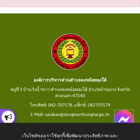
องค์การบริหารส่วนตำบลดงหม้อทองใต้
หมู่ที่ 3 บ้านวังน้ำขาว ตำบลดงหม้อทองใต้ อำเภอบ้านม่วง จังหวัด
สกลนคร 47140
โทรศัพท์: 042-707578. แฟ็กช์: 042707579
E-Mail: saraban@dongmorthongtai.go.th
เว็บไซต์ของเราใช้คุกกี้เพื่อพัฒนาประสิทธิภาพ และ