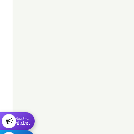
ร้องเรียน
ป.ป.ช.