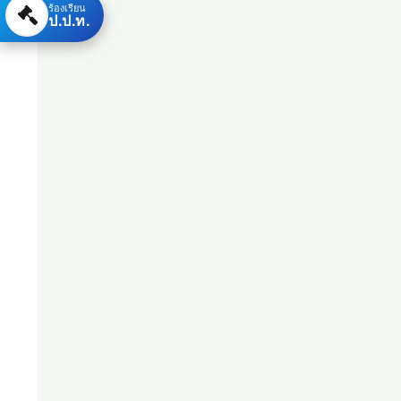
ร้องเรียน
ป.ป.ท.