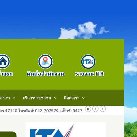
องเรา
บริการประชาชน
ติดต่อเรา
สกลนคร 47140 โทรศัพท์: 042-707579. แฟ็กช์: 042707579 E-Mail: saraban@do