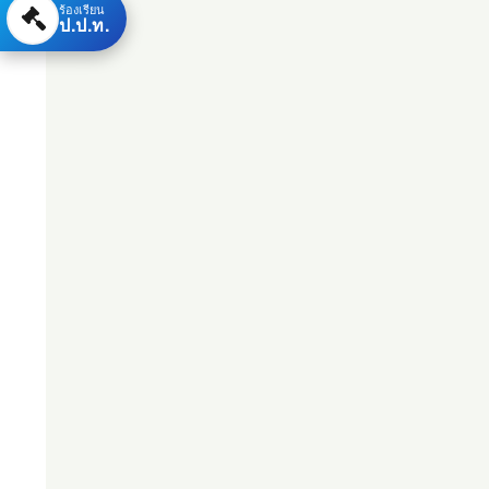
ร้องเรียน
ป.ป.ท.