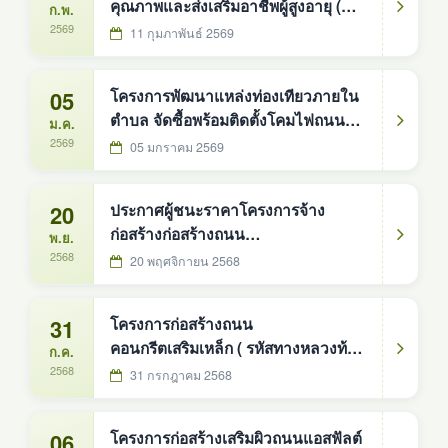
คุณภาพและส่งเสริมอาชีพผู้สูงอายุ (
ก.พ.
ศพอส. ) ตำบลดงหม้อทองใต้
2569
11 กุมภาพันธ์ 2569
05
โครงการพัฒนาแหล่งท่องเทียวภายใน
ตำบล จัดซื้อพร้อมติดตั้งโคมไฟถนน
ม.ค.
พลังงานแสงอาทิตย์แบบประกอบในชุด
2569
05 มกราคม 2569
เดียวกัน ขนาด ๓๐ วัตต์ เสาสูง ๖ เมตร
จำนวน ๑๔๒ ชุด องค์การบริหารส่วน
20
ประกาศผู้ชนะราคาโครงการจ้าง
ตำบลดงหม้อทองใต้ อำเภอบ้านม่วง
ก่อสร้างก่อสร้างถนน
พ.ย.
จังหวัดสกลนคร ตามบัญชีนวัตกรรม
คอนกรีตเสริมเหล็ก (รหัสทางหลวงท้อง
2568
20 พฤศจิกายน 2568
ไทย รหัส ๐๗๐๑๐๐๑๔ สำนักงบประ
ถิ่น สน.ถ 66-005) สายบ้านวังน้ำขาว
หมู่ที่3 ตำบล ดงหม้อทองใต้ อำเภอ
31
โครงการก่อสร้างถนน
บ้านม่วง จังหวัดสกลนคร - บ้านหนอง
คอนกรีตเสริมเหล็ก ( รหัสทางหลวงท้อง
ก.ค.
บ่อ หมู่ที่8 ตำบลมาย อำเภอบ้านม่วง
ถิ่น สน.ถ. ๖๖-๐๐๔ ) สายบ้านดงหม้อ
2568
31 กรกฎาคม 2568
จังหวัดสกลนคร องค์การบริหารส่วน
ทอง-แก่งเต่า บ้านดงหม้อทอง หมู่ที่ ๖
ตำบลดงหม้
06
โครงการก่อสร้างเสริมผิวถนนแอสฟัลต์