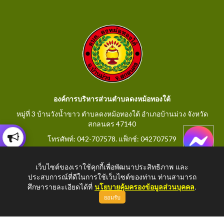
องค์การบริหารส่วนตำบลดงหม้อทองใต้
หมู่ที่ 3 บ้านวังน้ำขาว ตำบลดงหม้อทองใต้ อำเภอบ้านม่วง จังหวัด
สกลนคร 47140
โทรศัพท์: 042-707578. แฟ็กช์: 042707579
E-Mail: saraban@dongmorthongtai.go.th
เว็บไซต์ของเราใช้คุกกี้เพื่อพัฒนาประสิทธิภาพ และ
ประสบการณ์ที่ดีในการใช้เว็บไซต์ของท่าน ท่านสามารถ
ศึกษารายละเอียดได้ที่
นโยบายคุ้มครองข้อมูลส่วนบุคคล
.
ยอมรับ
Copyright © 2026 All Right Resive
http://www.dongmorthongtai.go.th