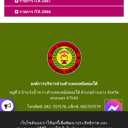
รายการ ITA 2567
รายการ ITA 2566
องค์การบริหารส่วนตำบลดงหม้อทองใต้
หมู่ที่ 3 บ้านวังน้ำขาว ตำบลดงหม้อทองใต้ อำเภอบ้านม่วง จังหวัด
สกลนคร 47140
โทรศัพท์: 042-707578. แฟ็กช์: 042707579
E-Mail: saraban@dongmorthongtai.go.th
เว็บไซต์ของเราใช้คุกกี้เพื่อพัฒนาประสิทธิภาพ และ