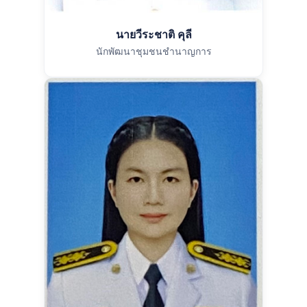
นายวีระชาติ คุลี
นักพัฒนาชุมชนชำนาญการ