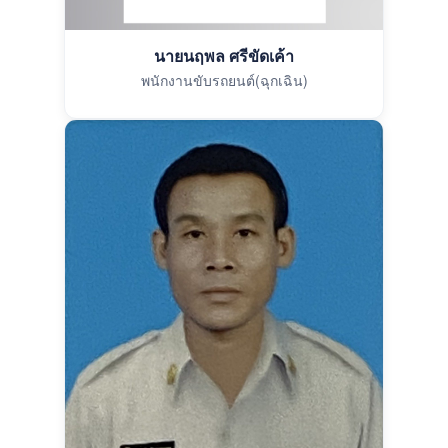
นายนฤพล ศรีขัดเค้า
พนักงานขับรถยนต์(ฉุกเฉิน)