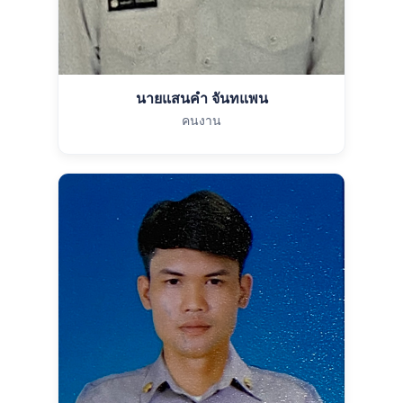
นายแสนคำ จันทแพน
คนงาน