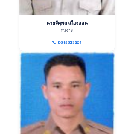
นายจัตุพล เมืองแสน
คนงาน
0648633551