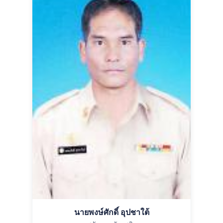
นายพงษ์ศักดิ์ อุปชาใต้