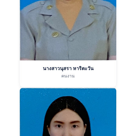
นางสาวนุสรา หาริตะวัน
คนงาน