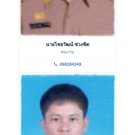
นายไชยวัฒน์ ช่วงชิต
คนงาน
098284249