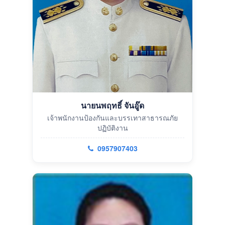
นายนพฤทธิ์ จันอู๊ด
เจ้าพนักงานป้องกันและบรรเทาสาธารณภัย
ปฏิบัติงาน
0957907403