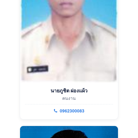
นายภูชิต ผ่องแผ้ว
คนงาน
0962300083