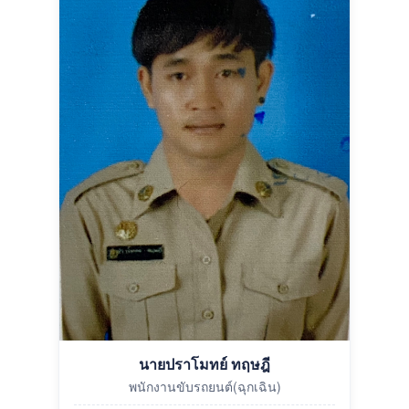
นายปราโมทย์ ทฤษฎี
พนักงานขับรถยนต์(ฉุกเฉิน)