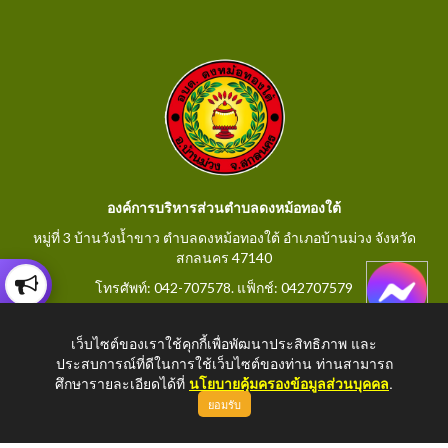
องค์การบริหารส่วนตำบลดงหม้อทองใต้
หมู่ที่ 3 บ้านวังน้ำขาว ตำบลดงหม้อทองใต้ อำเภอบ้านม่วง จังหวัด
สกลนคร 47140
โทรศัพท์: 042-707578. แฟ็กช์: 042707579
E-Mail: saraban@dongmorthongtai.go.th
เว็บไซต์ของเราใช้คุกกี้เพื่อพัฒนาประสิทธิภาพ และ
ประสบการณ์ที่ดีในการใช้เว็บไซต์ของท่าน ท่านสามารถ
ศึกษารายละเอียดได้ที่
นโยบายคุ้มครองข้อมูลส่วนบุคคล
.
ยอมรับ
Copyright © 2026 All Right Resive
http://www.dongmorthongtai.go.th