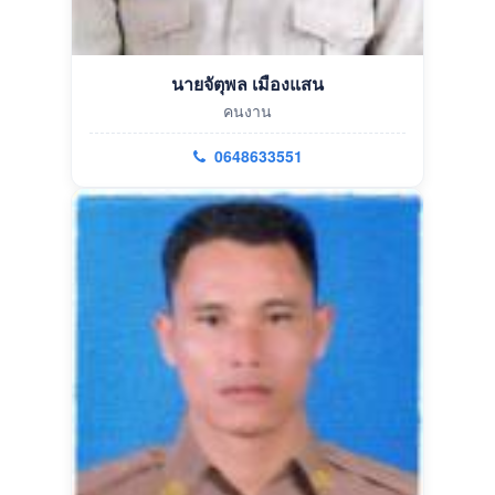
นายจัตุพล เมืองแสน
คนงาน
0648633551