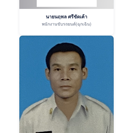
นายนฤพล ศรีขัดเค้า
พนักงานขับรถยนต์(ฉุกเฉิน)