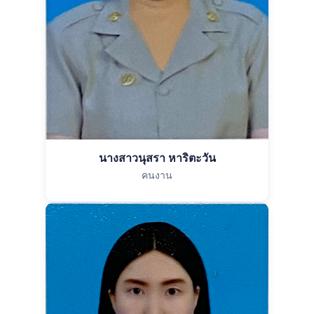
นางสาวนุสรา หาริตะวัน
คนงาน