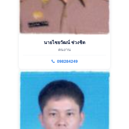
นายไชยวัฒน์ ช่วงชิต
คนงาน
098284249