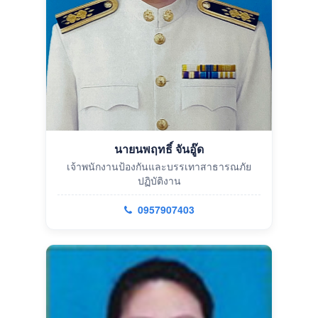
นายนพฤทธิ์ จันอู๊ด
เจ้าพนักงานป้องกันและบรรเทาสาธารณภัย
ปฏิบัติงาน
0957907403