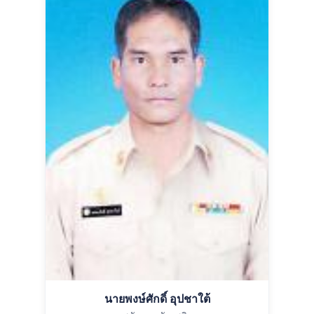
นายพงษ์ศักดิ์ อุปชาใต้