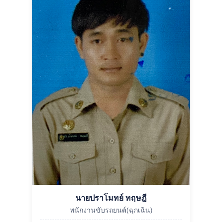
นายปราโมทย์ ทฤษฎี
พนักงานขับรถยนต์(ฉุกเฉิน)