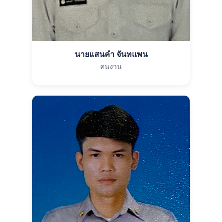
นายแสนคำ จันทแพน
คนงาน