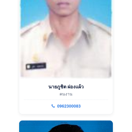
นายภูชิต ผ่องแผ้ว
คนงาน
0962300083