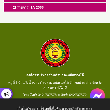
รายการ ITA 2566
องค์การบริหารส่วนตำบลดงหม้อทองใต้
หมู่ที่ 3 บ้านวังน้ำขาว ตำบลดงหม้อทองใต้ อำเภอบ้านม่วง จังหวัด
สกลนคร 47140
โทรศัพท์: 042-707578. แฟ็กช์: 042707579
E-Mail: saraban@dongmorthongtai.go.th
เว็บไซต์ของเราใช้คุกกี้เพื่อพัฒนาประสิทธิภาพ และ