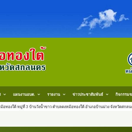
ศ
แผนงานอบต.
รายงาน
ข่าวประชาสัมพันธ์
กิจกรรมข
้อทองใต้ หมู่ที่ 3 บ้านวังน้ำขาว ตำบลดงหม้อทองใต้ อำเภอบ้านม่วง จังหวัด