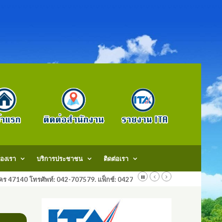
องเรา
บริการประชาชน
ติดต่อเรา
สกลนคร 47140 โทรศัพท์: 042-707579. แฟ็กช์: 042707579 E-Mail: saraban@do