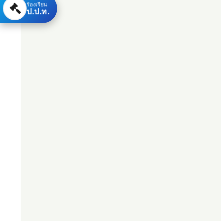
ร้องเรียน
ป.ป.ท.