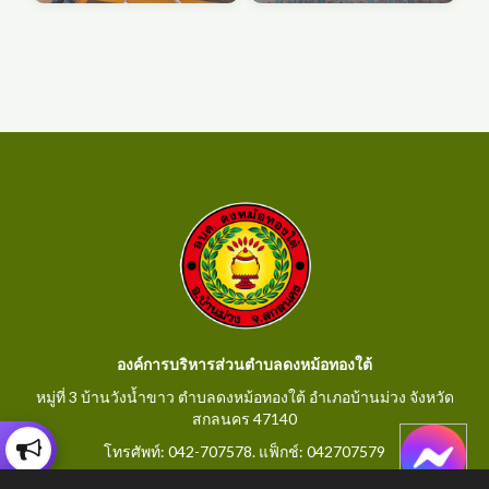
องค์การบริหารส่วนตำบลดงหม้อทองใต้
หมู่ที่ 3 บ้านวังน้ำขาว ตำบลดงหม้อทองใต้ อำเภอบ้านม่วง จังหวัด
สกลนคร 47140
โทรศัพท์: 042-707578. แฟ็กช์: 042707579
E-Mail: saraban@dongmorthongtai.go.th