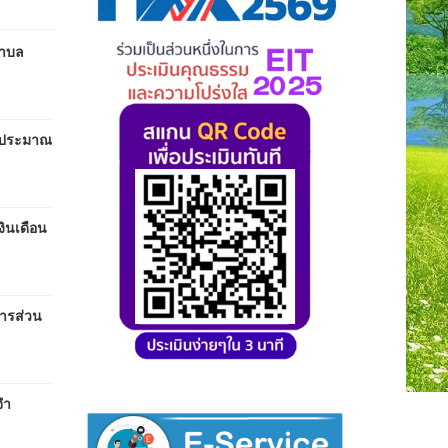
ตำบล
งบประมาณ
ินเดือน
หารส่วน
จำ