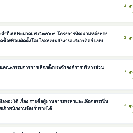
ดู
ง ประจำปีงบประมาณ พ.ศ.๒๕๖๙ -โครงการพัฒนาแหล่งท่่อง
ดู
ดซื้อพร้อมติดตั้งโคมไฟถนนพลังงานแสงอาทิตย์ แบบ
 เสาสูง ๖ เมตร จำนวน ๑๔๒ ชุด องค์การบริหารส่วนตำบล
็่นคณะกรรมการการเลือกตั้งประจำองค์การบริหารส่วน
ดู
องใต้ เรื่อง รายชื่อผู้ผ่านการสรรหาเเละเลือกสรรเป็น
ดู
 ตำเเหน่งผู้ช่วยเจ้าพนักงานจัดเก็บรายได้