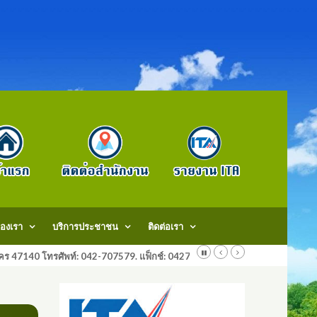
องเรา
บริการประชาชน
ติดต่อเรา
สกลนคร 47140 โทรศัพท์: 042-707579. แฟ็กช์: 042707579 E-Mail: saraban@do