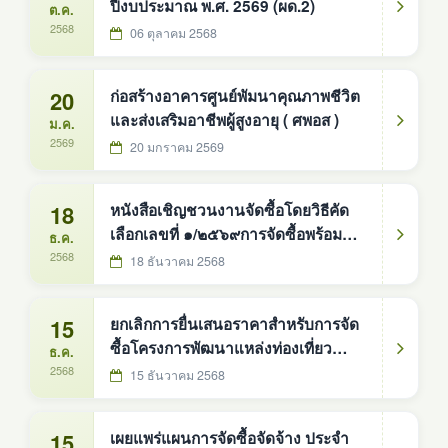
ปีงบประมาณ พ.ศ. 2569 (ผด.2)
ต.ค.
2568
06 ตุลาคม 2568
20
ก่อสร้างอาคารศูนย์พัมนาคุณภาพชีวิต
และส่งเสริมอาชีพผู้สูงอายุ ( ศพอส )
ม.ค.
2569
20 มกราคม 2569
18
หนังสือเชิญชวนงานจัดซื้อโดยวิธีคัด
เลือกเลขที่ ๑/๒๕๖๙การจัดซื้อพร้อมติด
ธ.ค.
ตั้งโคมไฟถนนพลังงานแสงอาทิตย์
2568
18 ธันวาคม 2568
แบบประกอบในชุดเดียวกัน ขนาด 30
วัตต์ เสาสูง 6 เมตร จำนวน 142 ชุด
15
ยกเลิกการยื่นเสนอราคาสำหรับการจัด
องค์การบริหารส่วนตำบลดงหม้อทอง
ซื้อโครงการพัฒนาแหล่งท่องเที่ยว
ธ.ค.
ใต้ อำเภอบ้านม่วง จังหวัดสกลนคร
ภายในตำบลดงหม้อทองใต้ โดยจัดซื้อ
2568
15 ธันวาคม 2568
โดยวิธีคัดเลือก ตามบัญชี
พร้อมติดตั้งโคมไฟถนนพลังงานแสง
อาทิตย์ แบบประกอบในชุดเดียวกัน
15
เผยแพร่แผนการจัดซื้อจัดจ้าง ประจำ
ขนาด 30 วัตต์ เสาสูง 6 เมตร จำนวน