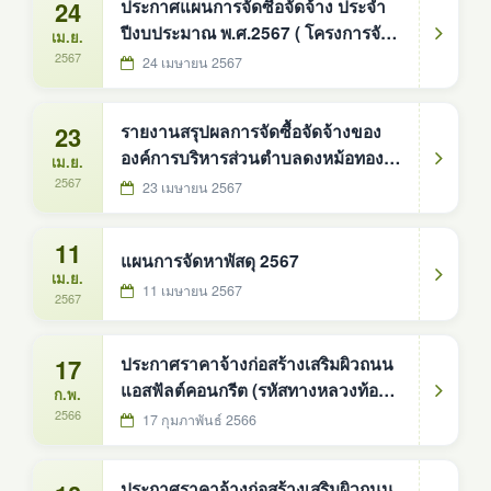
24
ประกาศแผนการจัดซื้อจัดจ้าง ประจำ
ปีงบประมาณ พ.ศ.2567 ( โครงการจัด
เม.ย.
ซื้อรถบรรทุก ( ดีเซล ) ขนาด ๑ ตัน
2567
24 เมษายน 2567
ปริมาตรกระบอกสูบไม่ต่ำกว่า ๒,๔๐๐
ซีซี หรือกำลังเครื่องยนต์สูงสุดไม่ต่ำ
23
รายงานสรุปผลการจัดซื้อจัดจ้างของ
กว่า ๑๑๐ กิโลวัตต์ ขับเคลื่อน ๒ ล้อ
องค์การบริหารส่วนตำบลดงหม้อทอง
เม.ย.
แบบดับเบิ้ลแค็บ
ใต้ ประจำปีงบประมาณ พ.ศ.2566
2567
23 เมษายน 2567
11
แผนการจัดหาพัสดุ 2567
เม.ย.
11 เมษายน 2567
2567
17
ประกาศราคาจ้างก่อสร้างเสริมผิวถนน
แอสฟัลต์คอนกรีต (รหัสทางหลวงท้อง
ก.พ.
ถิ่น สน.ถ.66-002) สายบ้านวังน้ำขาว -
2566
17 กุมภาพันธ์ 2566
บ้านดู่
ประกาศราคาจ้างก่อสร้างเสริมผิวถนน