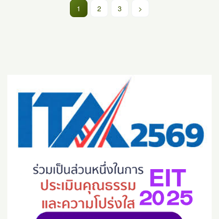
(current)
1
2
3
>