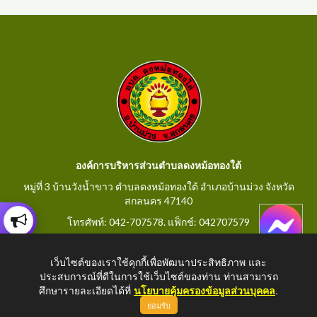
องค์การบริหารส่วนตำบลดงหม้อทองใต้
หมู่ที่ 3 บ้านวังน้ำขาว ตำบลดงหม้อทองใต้ อำเภอบ้านม่วง จังหวัด
สกลนคร 47140
โทรศัพท์: 042-707578. แฟ็กช์: 042707579
E-Mail: saraban@dongmorthongtai.go.th
เว็บไซต์ของเราใช้คุกกี้เพื่อพัฒนาประสิทธิภาพ และ
ประสบการณ์ที่ดีในการใช้เว็บไซต์ของท่าน ท่านสามารถ
ศึกษารายละเอียดได้ที่
นโยบายคุ้มครองข้อมูลส่วนบุคคล
.
ยอมรับ
Copyright © 2026 All Right Resive